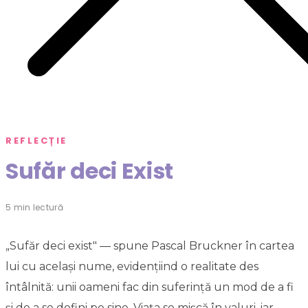
REFLECȚIE
Sufăr deci Exist
5 min lectură
„Sufăr deci exist" — spune Pascal Bruckner în cartea
lui cu același nume, evidențiind o realitate des
întâlnită: unii oameni fac din suferință un mod de a fi
și de a se defini pe sine. Viața se mișcă în valuri, iar