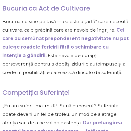
Bucuria ca Act de Cultivare
Bucuria nu vine pe tavă — ea este o „artă" care necesită
cultivare, ca o grădină care are nevoie de îngrijire.
Cei
care au semănat preponderent negativitate nu pot
culege roadele fericirii fără o schimbare cu
intenție a gândirii.
Este nevoie de curaj și
perseverență pentru a depăși zidurile autoimpuse și a
crede în posibilitățile care există dincolo de suferință.
Competiția Suferinței
„Eu am suferit mai mult!" Sună cunoscut? Suferința
poate deveni un fel de trofeu, un mod de a atrage
atenția sau de a ne valida existența.
Dar prelungirea