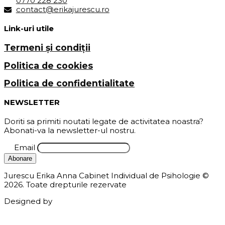
0770 228 230
contact@erikajurescu.ro
Link-uri utile
Termeni și condiții
Politica de cookies
Politica de confidentialitate
NEWSLETTER
Doriti sa primiti noutati legate de activitatea noastra?
Abonati-va la newsletter-ul nostru.
Email
Jurescu Erika Anna Cabinet Individual de Psihologie ©
2026. Toate drepturile rezervate
Designed by
AD Web Design IT