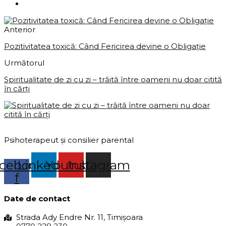
Anterior
Pozitivitatea toxică: Când Fericirea devine o Obligație
Următorul
Spiritualitate de zi cu zi – trăită între oameni nu doar citită
în cărți
Psihoterapeut și consilier parental
cebook-
Linkedin
Youtube
Instagram
f
Date de contact
Strada Ady Endre Nr. 11, Timișoara