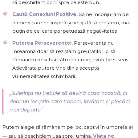
să deschidem ochii spre ce este bun.
Caută Conexiuni Pozitive.
Să ne înconjurăm de
oameni care ne inspiră și ne ajută să creștem, mai
puțin de cei care perpetuează negativitatea.
Puterea Perseverenței.
Perseverența nu
înseamnă doar să rezistăm greutăților, ci să
rămânem deschiși către bucurie, evoluție și sens.
Adevărata putere vine din a accepta
vulnerabilitatea schimbării.
„Suferința nu trebuie să devină casa noastră, ci
doar un loc prin care trecem, învățăm și plecăm
mai departe."
Putem alege să rămânem pe loc, captivi în umbrele ei
— sau să deschidem ușa spre lumină.
Viața ne