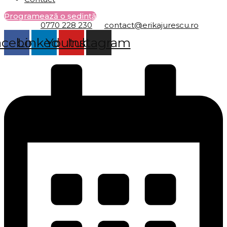
Programează o ședință
0770 228 230
contact@erikajurescu.ro
acebook
Linkedin
Youtube
Instagram