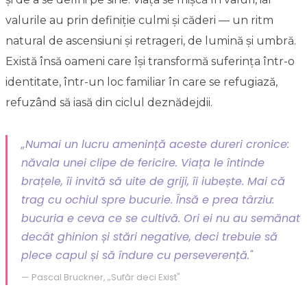
valurile au prin definiție culmi și căderi — un ritm
natural de ascensiuni și retrageri, de lumină și umbră.
Există însă oameni care își transformă suferința într-o
identitate, într-un loc familiar în care se refugiază,
refuzând să iasă din ciclul deznădejdii.
„Numai un lucru amenință aceste dureri cronice:
năvala unei clipe de fericire. Viața le întinde
brațele, îi invită să uite de griji, îi iubește. Mai că
trag cu ochiul spre bucurie. Însă e prea târziu:
bucuria e ceva ce se cultivă. Ori ei nu au semănat
decât ghinion și stări negative, deci trebuie să
plece capul și să îndure cu perseverență."
— Pascal Bruckner, „Sufăr deci Exist"