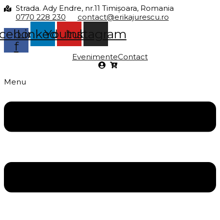
Strada. Ady Endre, nr.11 Timișoara, Romania
0770 228 230
contact@erikajurescu.ro
cebook-
Linkedin
Youtube
Instagram
f
Evenimente
Contact
Menu